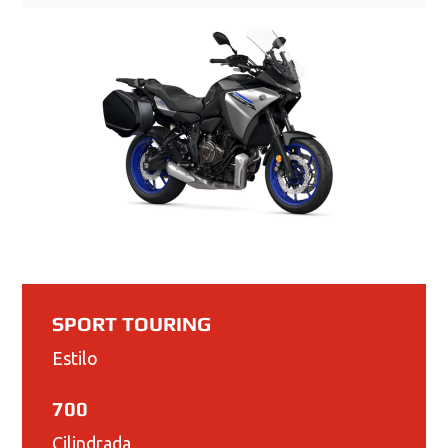
SPORT TOURING
Estilo
700
Cilindrada